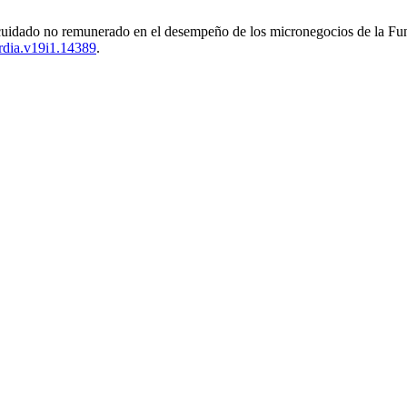
 de cuidado no remunerado en el desempeño de los micronegocios de l
ordia.v19i1.14389
.