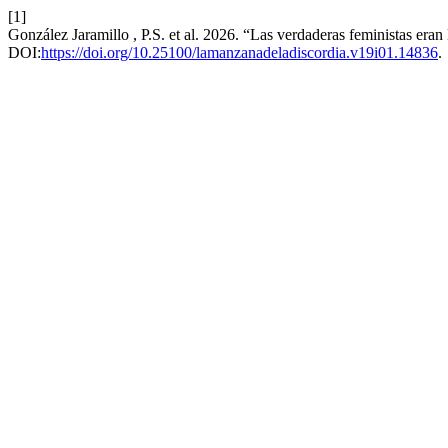
[1]
González Jaramillo , P.S. et al. 2026. “Las verdaderas feministas eran
DOI:
https://doi.org/10.25100/lamanzanadeladiscordia.v19i01.14836
.