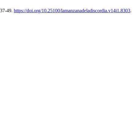
 37-49.
https://doi.org/10.25100/lamanzanadeladiscordia.v14i1.8303
.