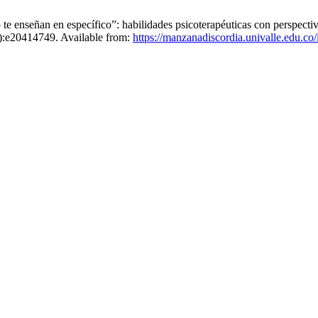
enseñan en específico”: habilidades psicoterapéuticas con perspectiva
1):e20414749. Available from:
https://manzanadiscordia.univalle.edu.c