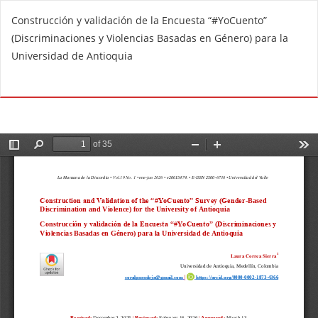
V
Construcción y validación de la Encuesta “#YoCuento”
o
(Discriminaciones y Violencias Basadas en Género) para la
l
Universidad de Antioquia
v
e
De
D
r
e
a
s
l
c
o
a
s
r
d
g
e
a
t
r
a
P
l
D
l
F
e
s