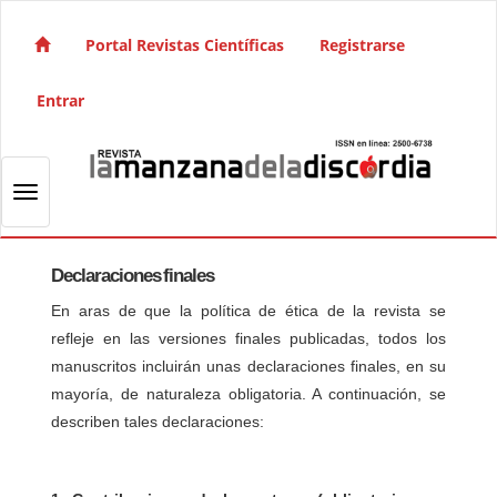
Salto rápido al contenido de la página
Navegación principal
Portal Revistas Científicas
Registrarse
Contenido principal
Barra lateral
Entrar
Toggle navigation
Declaraciones finales
En aras de que la política de ética de la revista se
refleje en las versiones finales publicadas, todos los
manuscritos incluirán unas declaraciones finales, en su
mayoría, de naturaleza obligatoria. A continuación, se
describen tales declaraciones: