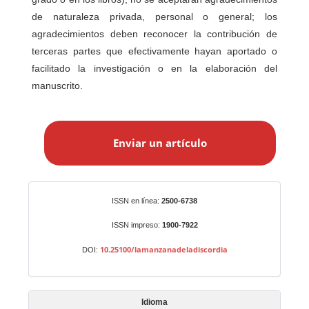
de naturaleza privada, personal o general; los
agradecimientos deben reconocer la contribución de
terceras partes que efectivamente hayan aportado o
facilitado la investigación o en la elaboración del
manuscrito.
E
n
Enviar un artículo
v
i
a
r
Identificadores
ISSN en línea:
2500-6738
u
n
ISSN impreso:
1900-7922
a
10.25100/lamanzanadeladiscordia
DOI:
r
t
í
Idioma