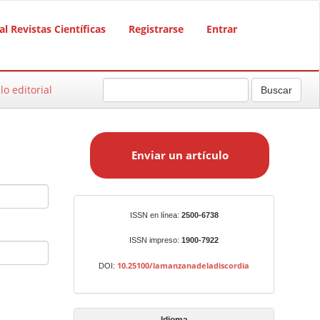
al Revistas Científicas
Registrarse
Entrar
lo editorial
Buscar
E
n
Enviar un artículo
v
i
a
r
Identificadores
ISSN en línea:
2500-6738
u
n
ISSN impreso:
1900-7922
a
10.25100/lamanzanadeladiscordia
DOI:
r
t
í