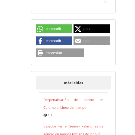
compartir
post
compartir
mail
impresión
más leidos
Despenalización del aborto en
Colombia: Línea del tiempo.
133
Casados «en el Señor» Relaciones de
género en parejas testigos de Jehová