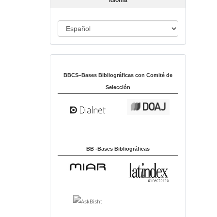
Idioma
c
u
I
l
o
d
i
Indexado en:
o
m
BBCS–Bases Bibliográficas con Comité de
a
Selección
BB -Bases Bibliográficas