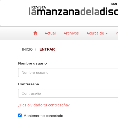
Salto rápido al contenido de la página
Navegación principal
Contenido principal
Barra lateral
Actual
Archivos
Acerca de
P
INICIO
ENTRAR
Nombre usuario
Contraseña
¿Has olvidado tu contraseña?
Mantenerme conectado