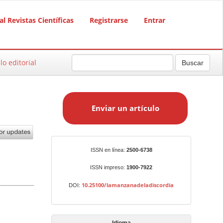
al Revistas Científicas
Registrarse
Entrar
lo editorial
Buscar
E
n
Enviar un artículo
v
i
a
r
Identificadores
ISSN en línea:
2500-6738
u
n
ISSN impreso:
1900-7922
a
10.25100/lamanzanadeladiscordia
DOI:
r
t
í