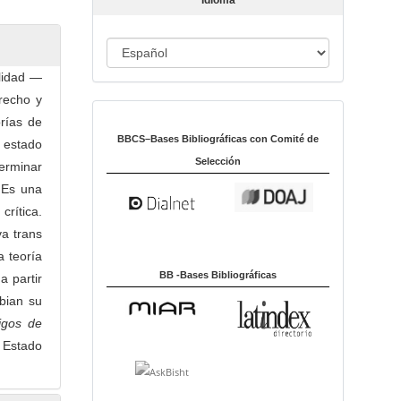
Idioma
c
u
I
l
o
d
alidad —
i
recho y
Indexado en:
o
rías de
m
BBCS–Bases Bibliográficas con Comité de
 estado
a
Selección
terminar
 Es una
crítica.
va trans
a teoría
BB -Bases Bibliográficas
a partir
mbian su
igos de
l Estado