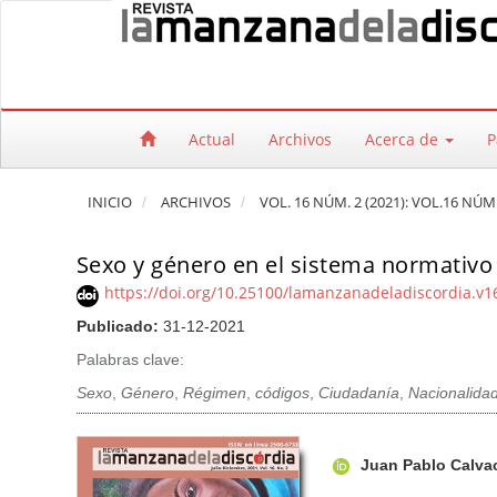
Salto rápido al contenido de la página
Navegación principal
Contenido principal
Barra lateral
Actual
Archivos
Acerca de
P
INICIO
ARCHIVOS
VOL. 16 NÚM. 2 (2021): VOL.16 NÚM.
Sexo y género en el sistema normativ
https://doi.org/10.25100/lamanzanadeladiscordia.v1
Publicado:
31-12-2021
Palabras clave:
Sexo
,
Género
,
Régimen
,
códigos
,
Ciudadanía
,
Nacionalida
Barra lateral del artículo
Contenido princi
A
Juan Pablo Calv
u