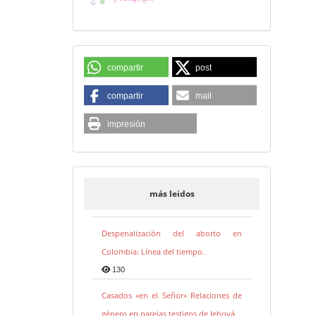
compartir
post
compartir
mail
impresión
más leidos
Despenalización del aborto en
Colombia: Línea del tiempo.
130
Casados «en el Señor» Relaciones de
género en parejas testigos de Jehová