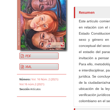
t
o
r
Resumen
e
Este artículo comie
s
en relación con el
/
Estado Constitucion
a
sexo y género en 
s
conceptual del sexo-
el estadio del par
PDF
invitación a pensar
Para ello, metodoló
XML
e interdisciplinar, 
jurídica. Se concluy
Vol. 16 Núm. 2 (2021):
Número:
de la ciudadanía/na
Vol.16 núm.2 (2021)
ubicación de la le
Sección
Artículos
verificación jurídico
colombiano en el s