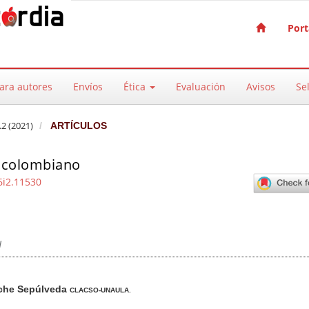
Port
ara autores
Envíos
Ética
Evaluación
Avisos
Sel
2 (2021)
ARTÍCULOS
o colombiano
6i2.11530
d
pal del artículo
ache Sepúlveda
CLACSO-UNAULA.