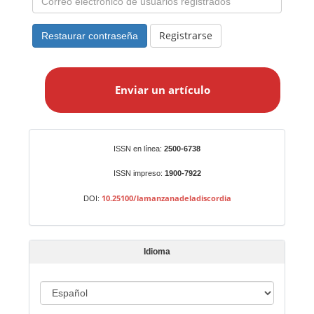
Registrarse
Restaurar contraseña
E
n
Enviar un artículo
v
i
a
r
Identificadores
ISSN en línea:
2500-6738
u
n
ISSN impreso:
1900-7922
a
10.25100/lamanzanadeladiscordia
DOI:
r
t
í
Idioma
c
u
I
l
o
d