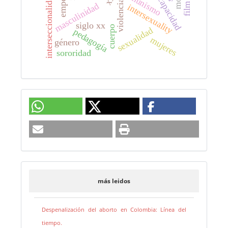
discapacidad
comunismo
interseccionalidad.
violencia
masculinidad
intersexuality
siglo xx
cuerpo
sexualidad
pedagogía
mujeres
género
sororidad
más leidos
Despenalización del aborto en Colombia: Línea del
tiempo.