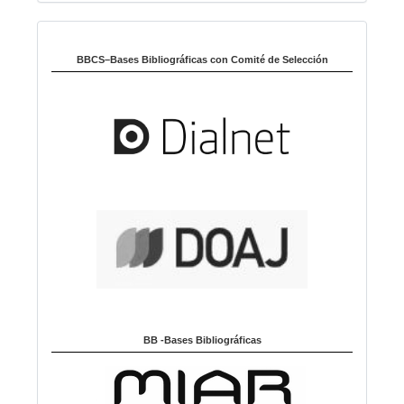
i
Indexado en:
o
m
BBCS–Bases Bibliográficas con Comité de Selección
a
BB -Bases Bibliográficas