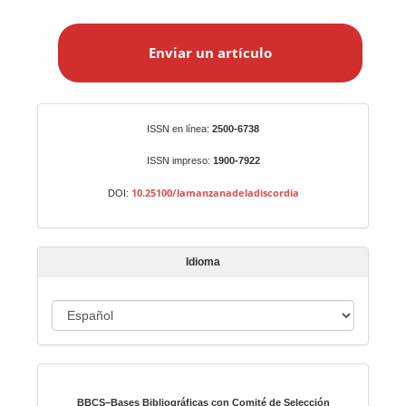
E
n
Enviar un artículo
v
i
a
r
Identificadores
ISSN en línea:
2500-6738
u
n
ISSN impreso:
1900-7922
a
10.25100/lamanzanadeladiscordia
DOI:
r
t
í
Idioma
c
u
I
l
o
d
i
Indexado en:
o
m
BBCS–Bases Bibliográficas con Comité de Selección