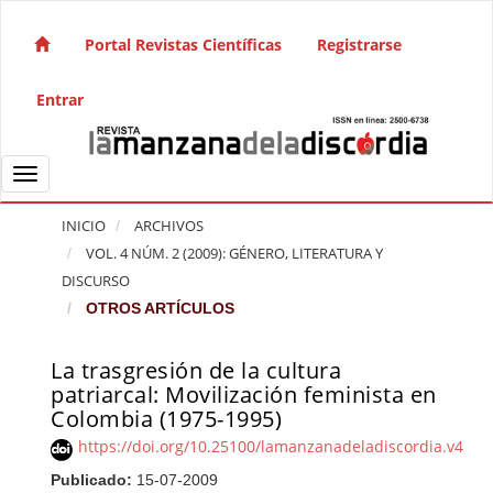
Salto rápido al contenido de la página
Navegación principal
Portal Revistas Científicas
Registrarse
Contenido principal
Barra lateral
Entrar
Toggle navigation
INICIO
ARCHIVOS
VOL. 4 NÚM. 2 (2009): GÉNERO, LITERATURA Y
DISCURSO
OTROS ARTÍCULOS
La trasgresión de la cultura
Barra lateral del artículo
patriarcal: Movilización feminista en
Colombia (1975-1995)
https://doi.org/10.25100/lamanzanadeladiscordia.v4i2.
Publicado:
15-07-2009