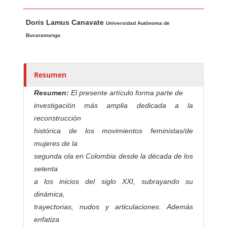
Contenido principal del artículo
A
Doris Lamus Canavate
u
Universidad Autónoma de
t
Bucaramanga
o
r
e
Resumen
s
Resumen:
El presente artículo forma parte de
/
investigación más amplia dedicada a la
a
reconstrucción
s
histórica de los movimientos feministas/de
mujeres de la
segunda ola en Colombia desde la década de los
setenta
a los inicios del siglo XXI, subrayando su
dinámica,
trayectorias, nudos y articulaciones. Además
enfatiza