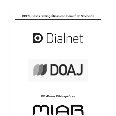
i
Indexado en:
o
m
BBCS–Bases Bibliográficas con Comité de Selección
a
BB -Bases Bibliográficas