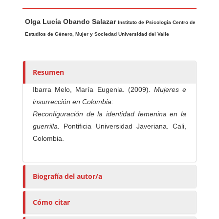
Contenido principal del artículo
A
Olga Lucía Obando Salazar
u
Instituto de Psicología Centro de
t
Estudios de Género, Mujer y Sociedad Universidad del Valle
o
r
e
Resumen
s
Ibarra Melo, María Eugenia. (2009).
Mujeres e
/
insurrección en Colombia:
a
Reconfiguración de la identidad femenina
en la
s
guerrilla.
Pontificia Universidad Javeriana. Cali,
Colombia.
Biografía del autor/a
Cómo citar