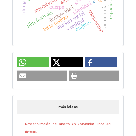
autonomía reproductiva
film genre
masculinidad
xxy
identidad
cuerpo
discapacidad
comunismo
film festivals
modelo social
lucia puenzo
sororidad
mujeres
más leidos
Despenalización del aborto en Colombia: Línea del
tiempo.