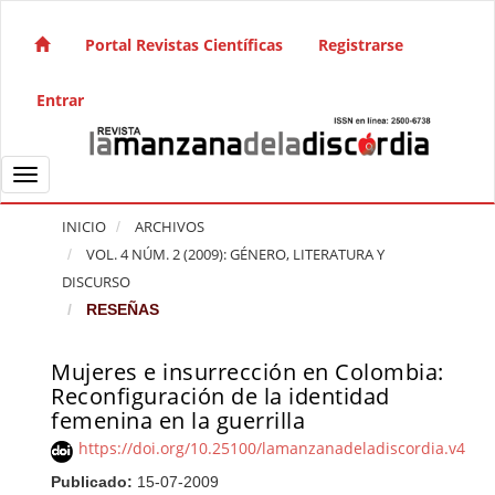
Salto rápido al contenido de la página
Navegación principal
Portal Revistas Científicas
Registrarse
Contenido principal
Barra lateral
Entrar
Toggle navigation
INICIO
ARCHIVOS
VOL. 4 NÚM. 2 (2009): GÉNERO, LITERATURA Y
DISCURSO
RESEÑAS
Mujeres e insurrección en Colombia:
Barra lateral del artículo
Reconfiguración de la identidad
femenina en la guerrilla
https://doi.org/10.25100/lamanzanadeladiscordia.v4i2.
Publicado:
15-07-2009