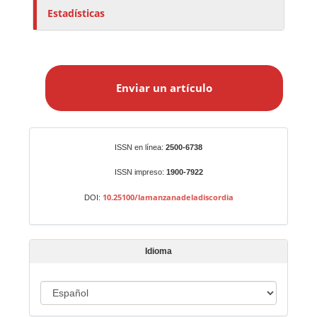
Estadísticas
E
n
Enviar un artículo
v
i
a
r
Identificadores
ISSN en línea:
2500-6738
u
n
ISSN impreso:
1900-7922
a
10.25100/lamanzanadeladiscordia
DOI:
r
t
í
Idioma
c
u
I
l
o
d