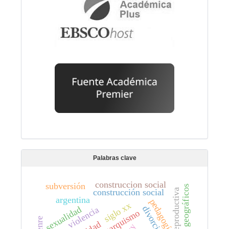
Palabras clave
construccion social
subversión
espacios geográficos
construcción social
argentina
pedagogía
siglo xx
sexualidad
divorcio
violencia
anarquismo