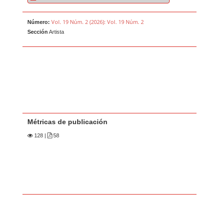
Vol. 19 Núm. 2 (2026): Vol. 19 Núm. 2
Número:
Sección
Artista
Métricas de publicación
128
|
58
Contenido principal del artículo
A
u