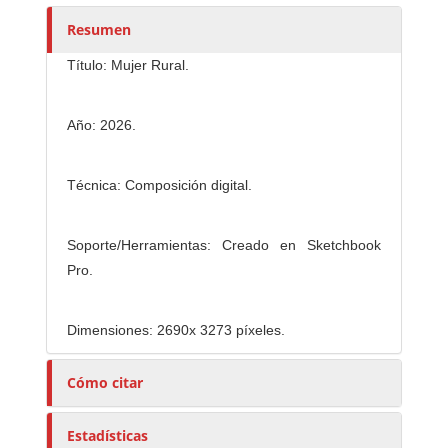
t
o
Resumen
r
Título: Mujer Rural.
e
s
/
Año: 2026.
a
s
Técnica: Composición digital.
Soporte/Herramientas: Creado en Sketchbook
Pro.
Dimensiones: 2690x 3273 píxeles.
Cómo citar
Estadísticas