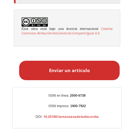
Creative
Esta obra está bajo una licencia internacional
Commons Atribución-NoComercial-CompartirIgual 4.0
.
E
n
Enviar un artículo
v
i
a
r
Identificadores
ISSN en línea:
2500-6738
u
n
ISSN impreso:
1900-7922
a
10.25100/lamanzanadeladiscordia
DOI:
r
t