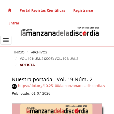
Salto rápido al contenido de la página
Navegación principal
Portal Revistas Científicas
Registrarse
Contenido principal
Barra lateral
Entrar
Toggle navigation
INICIO
ARCHIVOS
VOL. 19 NÚM. 2 (2026): VOL. 19 NÚM. 2
ARTISTA
Nuestra portada - Vol. 19 Núm. 2
Barra lateral del artículo
https://doi.org/10.25100/lamanzanadeladiscordia.v19i2
Publicado:
01-07-2026