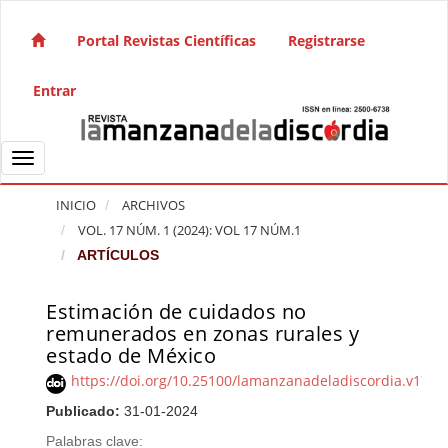
Salto rápido al contenido de la página
Navegación principal
Portal Revistas Científicas
Registrarse
Contenido principal
Barra lateral
Entrar
Toggle navigation
INICIO
ARCHIVOS
VOL. 17 NÚM. 1 (2024): VOL 17 NÚM.1
ARTÍCULOS
Estimación de cuidados no
Barra lateral del artículo
remunerados en zonas rurales y
estado de México
https://doi.org/10.25100/lamanzanadeladiscordia.v17i1
Publicado:
31-01-2024
Palabras clave: