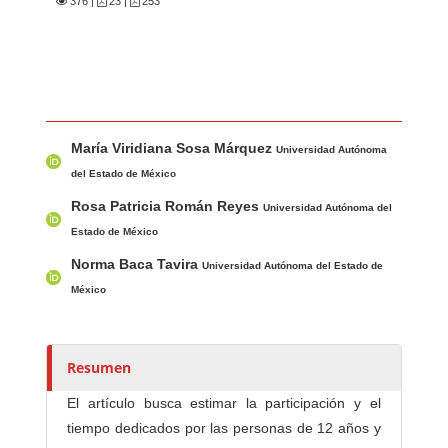
376
|
23 |
253
Contenido principal del artículo
A
María Viridiana Sosa Márquez
u
Universidad Autónoma
t
del Estado de México
o
Rosa Patricia Román Reyes
Universidad Autónoma del
r
Estado de México
e
Norma Baca Tavira
Universidad Autónoma del Estado de
s
México
/
a
s
Resumen
El artículo busca estimar la participación y el
tiempo dedicados por las personas de 12 años y