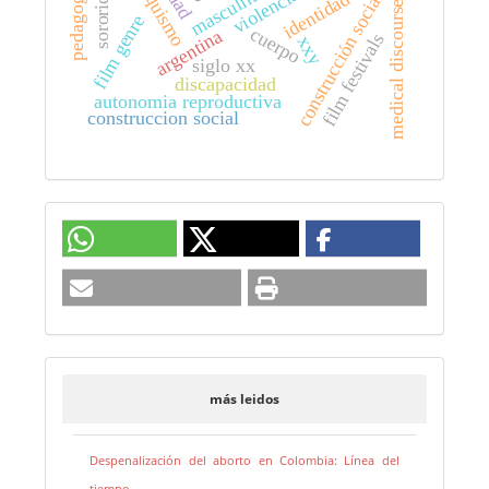
anarquismo
masculinidad
sororidad.
pedagogia
violencia
identidad
construcción social
medical discourse
film genre
cuerpo
argentina
film festivals
xxy
siglo xx
discapacidad
autonomia reproductiva
construccion social
más leidos
Despenalización del aborto en Colombia: Línea del
tiempo.