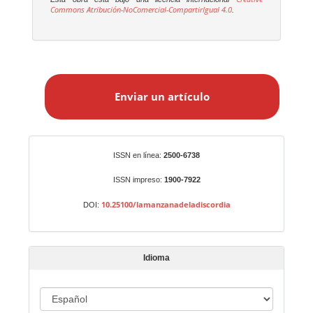
Commons Atribución-NoComercial-CompartirIgual 4.0
.
E
n
Enviar un artículo
v
i
a
r
Identificadores
ISSN en línea:
2500-6738
u
n
ISSN impreso:
1900-7922
a
10.25100/lamanzanadeladiscordia
DOI:
r
t
í
Idioma
c
u
I
l
d