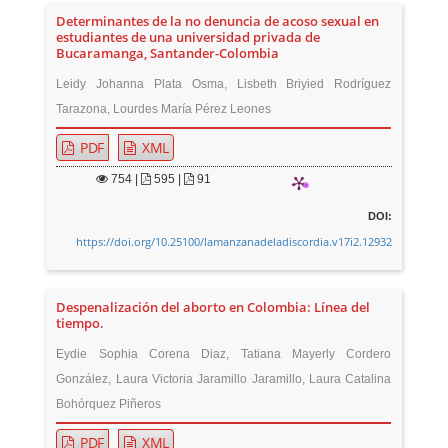
Determinantes de la no denuncia de acoso sexual en
estudiantes de una universidad privada de
Bucaramanga, Santander-Colombia
Leidy Johanna Plata Osma, Lisbeth Briyied Rodríguez
Tarazona, Lourdes María Pérez Leones
PDF
XML
754
|
595 |
91
DOI:
https://doi.org/10.25100/lamanzanadeladiscordia.v17i2.12932
Despenalización del aborto en Colombia: Línea del
tiempo.
Eydie Sophia Corena Diaz, Tatiana Mayerly Cordero
González, Laura Victoria Jaramillo Jaramillo, Laura Catalina
Bohórquez Piñeros
PDF
XML