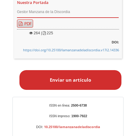
Nuestra Portada
Gestor Manzana de la Discordia
PDF
264
|
225
DOI:
https://doi.org/10.25100/lamanzanadeladiscordia.v17i2.14336
E
n
Enviar un artículo
v
i
a
r
Identificadores
ISSN en línea:
2500-6738
u
n
ISSN impreso:
1900-7922
a
10.25100/lamanzanadeladiscordia
DOI:
r