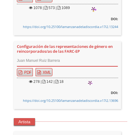
1078
|
573 |
1089
DOI:
https://doi.org/10.25100/lamanzanadeladiscordia.v17i2.13244
Configuración de las representaciones de género en
reincorporados/as de las FARC-EP
Juan Manuel Ruiz Barrera
PDF
XML
278
|
142 |
18
DOI:
https://doi.org/10.25100/lamanzanadeladiscordia.v17i2.13696
Artista