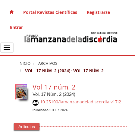
Salto rápido al contenido de la página
Navegación principal
Portal Revistas Científicas
Registrarse
Contenido principal
Barra lateral
Entrar
Toggle navigation
INICIO
ARCHIVOS
VOL. 17 NÚM. 2 (2024): VOL 17 NÚM. 2
Vol 17 núm. 2
Vol. 17 Núm. 2 (2024)
10.25100/lamanzanadeladiscordia.v17i2
Publicado:
01-07-2024
Artículos