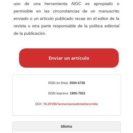
uso de una herramienta AIGC es apropiado o
permisible en las circunstancias de un manuscrito
enviado o un artículo publicado recae en el editor de la
revista u otra parte responsable de la política editorial
de la publicación.
E
n
Enviar un artículo
v
i
a
r
Identificadores
ISSN en línea:
2500-6738
u
n
ISSN impreso:
1900-7922
a
10.25100/lamanzanadeladiscordia
DOI:
r
t
í
Idioma
c